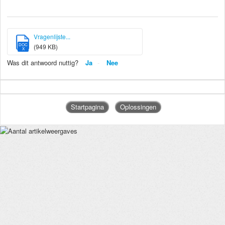
Vragenlijste...
DOC
(949 KB)
X
Was dit antwoord nuttig?
Ja
Nee
Startpagina
Oplossingen